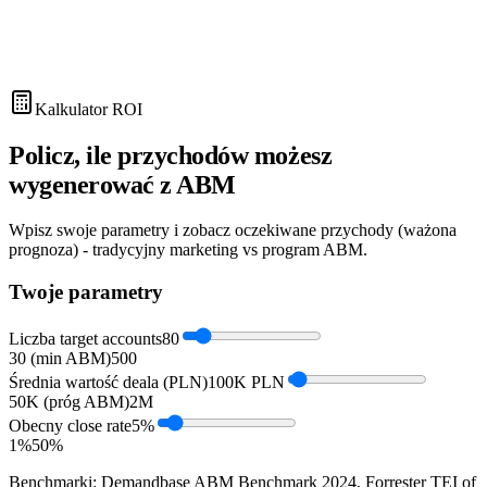
W planach Growth i Scale rozmawiasz bezpośrednio ze mną. Nie z
botem, nie z juniorem. Mówię jak jest.
20+ kampanii ABM
2 mln+ PLN/rok budżetów obsłużonych
2 mln+
PLN/rok budżetów
Podcast Growth Fellas
LinkedIn →
Blog →
Kalkulator ROI
Policz, ile przychodów możesz
wygenerować z ABM
Wpisz swoje parametry i zobacz oczekiwane przychody (ważona
prognoza) - tradycyjny marketing vs program ABM.
Twoje parametry
Liczba target accounts
80
30 (min ABM)
500
Średnia wartość deala (PLN)
100K PLN
50K (próg ABM)
2M
Obecny close rate
5
%
1%
50%
Benchmarki: Demandbase ABM Benchmark 2024, Forrester TEI of