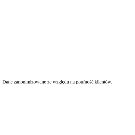
1 konto, 35 decydentów w buying committee
Engagement 80%
komitetu, kontrakt multi-mln EUR
Cykl 9 miesięcy do podpisu
Dane zanonimizowane ze względu na poufność klientów.