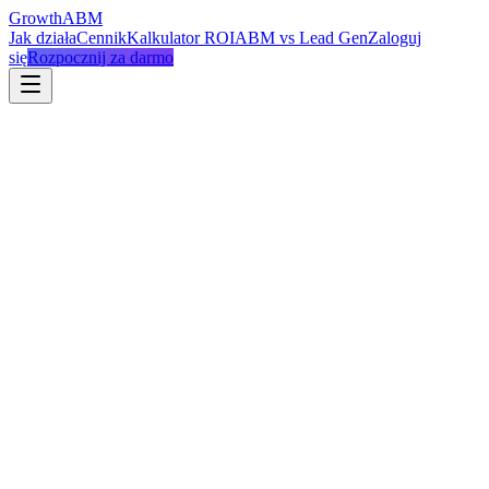
Growth
ABM
Jak działa
Cennik
Kalkulator ROI
ABM vs Lead Gen
Zaloguj
się
Rozpocznij za darmo