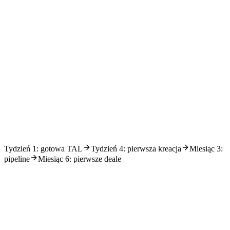
Dystrybucja programu
Post-launch outreach: InMail, cold mail, Message Ads i eventy z
programem jako value. Docierasz do tych, którzy programu jeszcze
nie widzieli.
6
Optymalizacja
Raport tygodniowy, kill/scale, pipeline attribution, ROI. ABM staje
się decyzją opartą na danych.
Tydzień 1: gotowa TAL
Tydzień 4: pierwsza kreacja
Miesiąc 3:
pipeline
Miesiąc 6: pierwsze deale